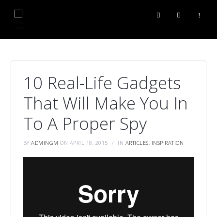
10 Real-Life Gadgets
That Will Make You In
To A Proper Spy
BY
ADMINGM
ON APRIL 18, 2015
IN
ARTICLES
,
INSPIRATION